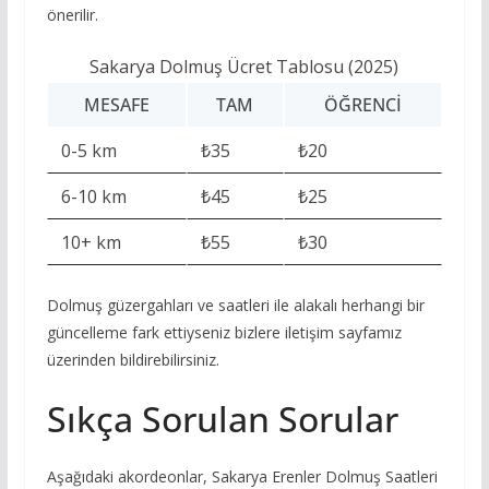
önerilir.
Sakarya Dolmuş Ücret Tablosu (2025)
MESAFE
TAM
ÖĞRENCI
0-5 km
₺35
₺20
6-10 km
₺45
₺25
10+ km
₺55
₺30
Dolmuş güzergahları ve saatleri ile alakalı herhangi bir
güncelleme fark ettiyseniz bizlere iletişim sayfamız
üzerinden bildirebilirsiniz.
Sıkça Sorulan Sorular
Aşağıdaki akordeonlar, Sakarya Erenler Dolmuş Saatleri