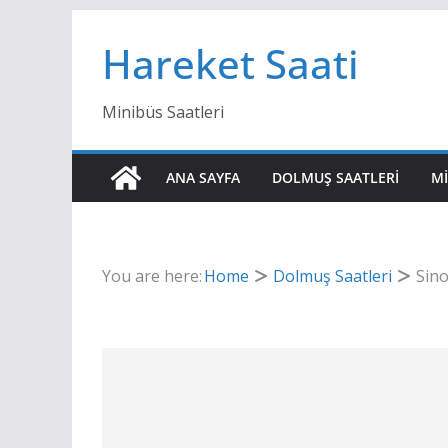
Skip
Hareket Saati
to
content
Minibüs Saatleri
ANA SAYFA
DOLMUŞ SAATLERI
MI
You are here:
Home
Dolmuş Saatleri
Sino