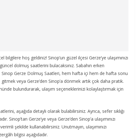
 bilgilere hoş geldiniz! Sinop’un güzel ilçesi Gerze’ye ulaşımınızı
 güncel dolmuş saatlerini bulacaksınız. Sabahın erken
n Sinop Gerze Dolmuş Saatleri, hem hafta içi hem de hafta sonu
e’ye gitmek veya Gerze’den Sinop’a dönmek artık çok daha pratik.
 önünde bulundurarak, ulaşım seçeneklerinizi kolaylaştırmak için
lerini, aşağıda detaylı olarak bulabilirsiniz. Ayrıca, sefer sıklığı
adır. Sinop’tan Gerze’ye veya Gerze’den Sinop’a ulaşımınızı
verimli şekilde kullanabilirsiniz. Unutmayın, ulaşımınızı
ergâh bilgisi aşağıdadır.