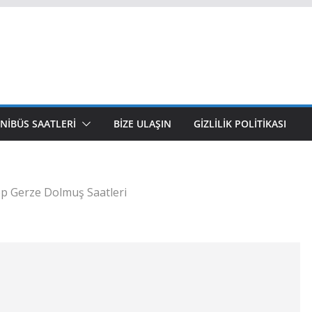
NIBÜS SAATLERI
BIZE ULAŞIN
GIZLILIK POLITIKASI
p Gerze Dolmuş Saatleri