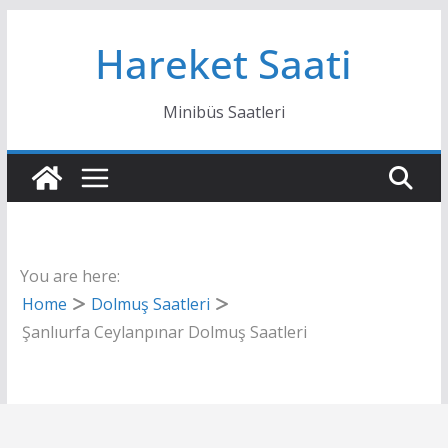
Skip
Hareket Saati
to
content
Minibüs Saatleri
You are here:
Home
Dolmuş Saatleri
Şanlıurfa Ceylanpınar Dolmuş Saatleri