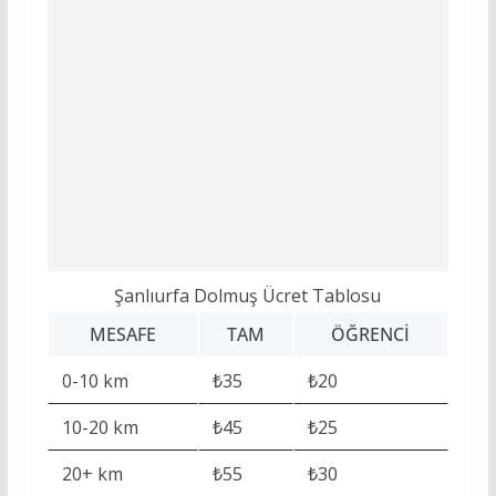
Şanlıurfa Dolmuş Ücret Tablosu
MESAFE
TAM
ÖĞRENCI
0-10 km
₺35
₺20
10-20 km
₺45
₺25
20+ km
₺55
₺30