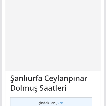
Şanlıurfa Ceylanpınar
Dolmuş Saatleri
İçindekiler
[
Gizle
]