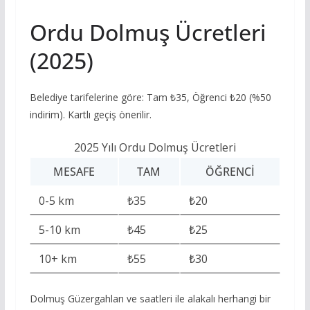
Ordu Dolmuş Ücretleri
(2025)
Belediye tarifelerine göre: Tam ₺35, Öğrenci ₺20 (%50
indirim). Kartlı geçiş önerilir.
2025 Yılı Ordu Dolmuş Ücretleri
MESAFE
TAM
ÖĞRENCI
0-5 km
₺35
₺20
5-10 km
₺45
₺25
10+ km
₺55
₺30
Dolmuş Güzergahları ve saatleri ile alakalı herhangi bir