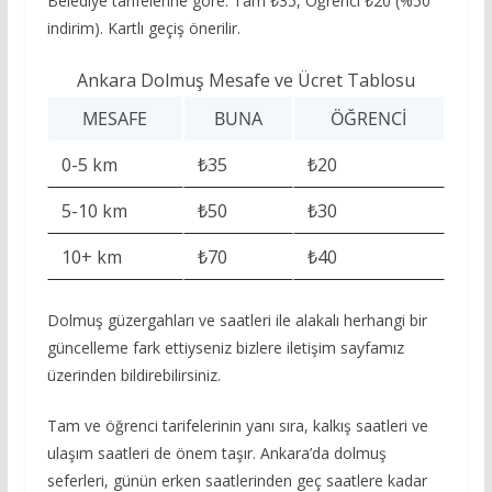
Belediye tarifelerine göre: Tam ₺35, Öğrenci ₺20 (%50
indirim). Kartlı geçiş önerilir.
Ankara Dolmuş Mesafe ve Ücret Tablosu
MESAFE
BUNA
ÖĞRENCI
0-5 km
₺35
₺20
5-10 km
₺50
₺30
10+ km
₺70
₺40
Dolmuş güzergahları ve saatleri ile alakalı herhangi bir
güncelleme fark ettiyseniz bizlere iletişim sayfamız
üzerinden bildirebilirsiniz.
Tam ve öğrenci tarifelerinin yanı sıra, kalkış saatleri ve
ulaşım saatleri de önem taşır. Ankara’da dolmuş
seferleri, günün erken saatlerinden geç saatlere kadar