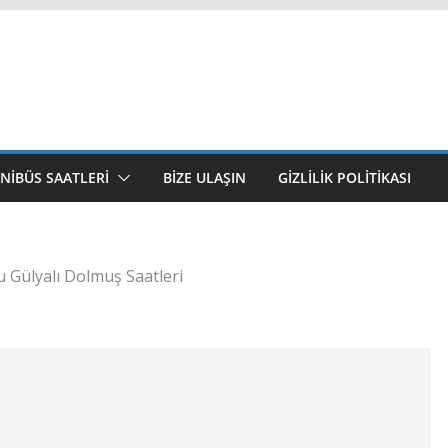
NIBÜS SAATLERI
BIZE ULAŞIN
GIZLILIK POLITIKASI
 Gülyalı Dolmuş Saatleri