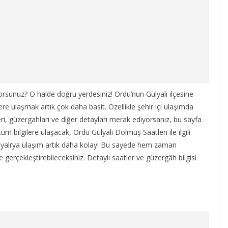
orsunuz? O halde doğru yerdesiniz! Ordu’nun Gülyalı ilçesine
lere ulaşmak artık çok daha basit. Özellikle şehir içi ulaşımda
leri, güzergahları ve diğer detayları merak ediyorsanız, bu sayfa
m bilgilere ulaşacak, Ordu Gülyalı Dolmuş Saatleri ile ilgili
Gülyalı’ya ulaşım artık daha kolay! Bu sayede hem zaman
 gerçekleştirebileceksiniz. Detaylı saatler ve güzergâh bilgisi