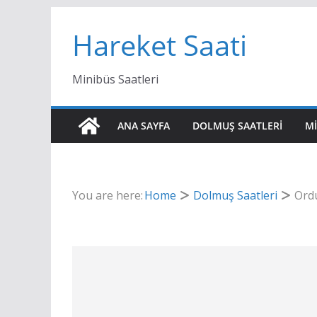
Skip
Hareket Saati
to
content
Minibüs Saatleri
ANA SAYFA
DOLMUŞ SAATLERI
MI
You are here:
Home
Dolmuş Saatleri
Ordu