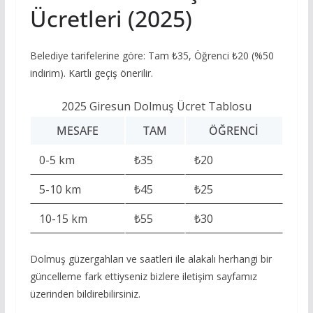
Ücretleri (2025)
Belediye tarifelerine göre: Tam ₺35, Öğrenci ₺20 (%50
indirim). Kartlı geçiş önerilir.
2025 Giresun Dolmuş Ücret Tablosu
MESAFE
TAM
ÖĞRENCI
0-5 km
₺35
₺20
5-10 km
₺45
₺25
10-15 km
₺55
₺30
Dolmuş güzergahları ve saatleri ile alakalı herhangi bir
güncelleme fark ettiyseniz bizlere iletişim sayfamız
üzerinden bildirebilirsiniz.