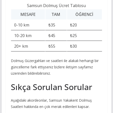
Samsun Dolmuş Ücret Tablosu
MESAFE
TAM
ÖĞRENCI
0-10 km
₺35
₺20
10-20 km
₺45
₺25
20+ km
₺55
₺30
Dolmuş Güzergahları ve saatleri ile alakalı herhangi bir
güncelleme fark ettiyseniz bizlere iletişim sayfamız
üzerinden bildirebilirsiniz.
Sıkça Sorulan Sorular
Aşağıdaki akordeonlar, Samsun Yakakent Dolmuş
Saatleri hakkında en çok merak edilenleri kapsar.