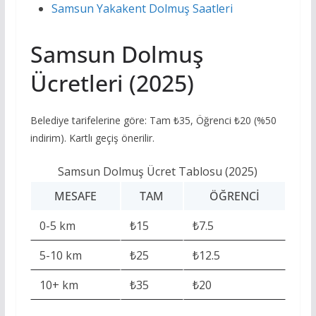
Samsun Yakakent Dolmuş Saatleri
Samsun Dolmuş
Ücretleri (2025)
Belediye tarifelerine göre: Tam ₺35, Öğrenci ₺20 (%50
indirim). Kartlı geçiş önerilir.
Samsun Dolmuş Ücret Tablosu (2025)
MESAFE
TAM
ÖĞRENCI
0-5 km
₺15
₺7.5
5-10 km
₺25
₺12.5
10+ km
₺35
₺20