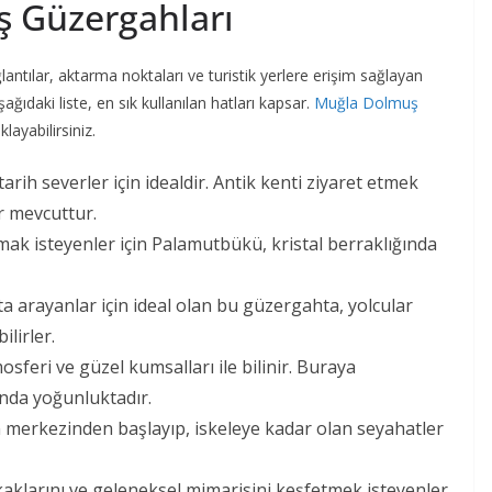
ş Güzergahları
lantılar, aktarma noktaları ve turistik yerlere erişim sağlayan
ıdaki liste, en sık kullanılan hatları kapsar.
Muğla Dolmuş
layabilirsiniz.
arih severler için idealdir. Antik kenti ziyaret etmek
r mevcuttur.
ak isteyenler için Palamutbükü, kristal berraklığında
ota arayanlar için ideal olan bu güzergahta, yolcular
lirler.
feri ve güzel kumsalları ile bilinir. Buraya
ında yoğunluktadır.
 merkezinden başlayıp, iskeleye kadar olan seyahatler
kaklarını ve geleneksel mimarisini keşfetmek isteyenler