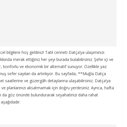
 bilgilere hoş geldiniz! Tatil cenneti Datça’ya ulaşımınızı
nda merak ettiğiniz her şeyi burada bulabilirsiniz. Şehir içi ve
ar, konforlu ve ekonomik bir alternatif sunuyor. Özellikle yaz
muş sefer sayıları da artırılıyor. Bu sayfada, **Muğla Datça
eket saatlerine ve güzergâh detaylarına ulaşabilirsiniz. Datça’ya
 planlarınızı aksatmamak için doğru yerdesiniz. Ayrıca, hafta
kları da göz önünde bulundurarak seyahatinizi daha rahat
i aşağıdadır.