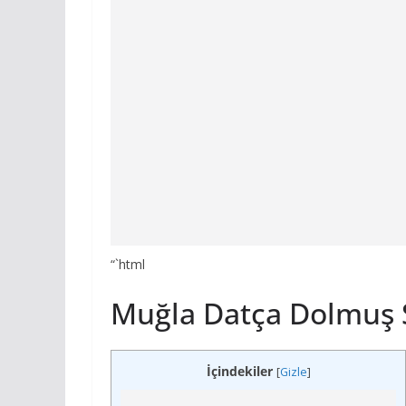
“`html
Muğla Datça Dolmuş S
İçindekiler
[
Gizle
]