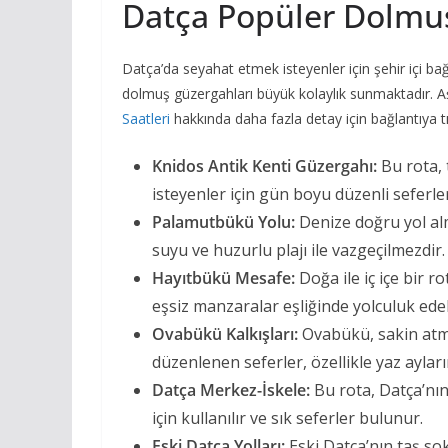
Datça Popüler Dolmu
Datça’da seyahat etmek isteyenler için şehir içi bağ
dolmuş güzergahları büyük kolaylık sunmaktadır. Aşağ
Saatleri
hakkında daha fazla detay için bağlantıya tık
Knidos Antik Kenti Güzergahı:
Bu rota, t
isteyenler için gün boyu düzenli seferle
Palamutbükü Yolu:
Denize doğru yol alm
suyu ve huzurlu plajı ile vazgeçilmezdir.
Hayıtbükü Mesafe:
Doğa ile iç içe bir r
eşsiz manzaralar eşliğinde yolculuk edebi
Ovabükü Kalkışları:
Ovabükü, sakin atmos
düzenlenen seferler, özellikle yaz aylar
Datça Merkez-İskele:
Bu rota, Datça’nın
için kullanılır ve sık seferler bulunur.
Eski Datça Yolları:
Eski Datça’nın taş so