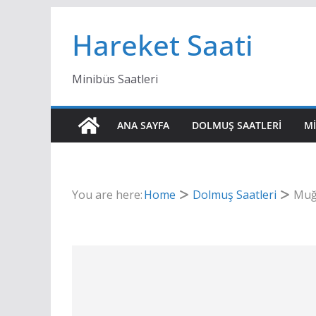
Skip
Hareket Saati
to
content
Minibüs Saatleri
ANA SAYFA
DOLMUŞ SAATLERI
MI
You are here:
Home
Dolmuş Saatleri
Muğ