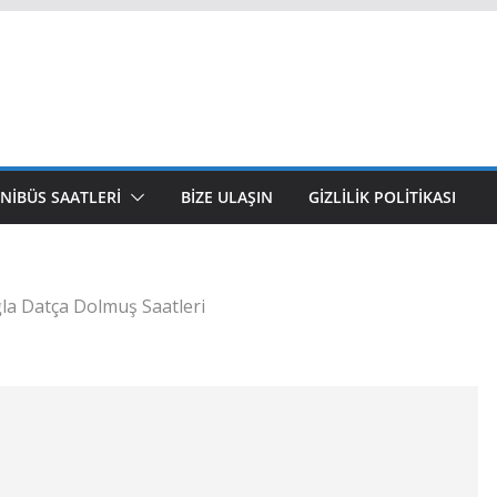
NIBÜS SAATLERI
BIZE ULAŞIN
GIZLILIK POLITIKASI
la Datça Dolmuş Saatleri