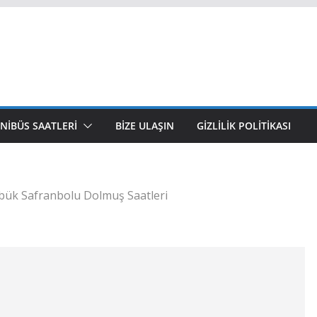
NIBÜS SAATLERI
BIZE ULAŞIN
GIZLILIK POLITIKASI
bük Safranbolu Dolmuş Saatleri