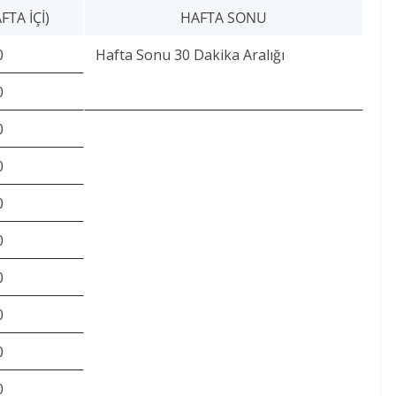
TA İÇI)
HAFTA SONU
0
Hafta Sonu 30 Dakika Aralığı
0
0
0
0
0
0
0
0
0