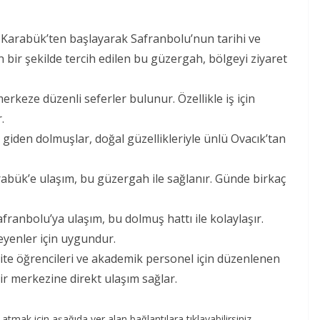
, Karabük’ten başlayarak Safranbolu’nun tarihi ve
n bir şekilde tercih edilen bu güzergah, bölgeyi ziyaret
erkeze düzenli seferler bulunur. Özellikle iş için
.
 giden dolmuşlar, doğal güzellikleriyle ünlü Ovacık’tan
rabük’e ulaşım, bu güzergah ile sağlanır. Günde birkaç
franbolu’ya ulaşım, bu dolmuş hattı ile kolaylaşır.
eyenler için uygundur.
site öğrencileri ve akademik personel için düzenlenen
ir merkezine direkt ulaşım sağlar.
atmak için aşağıda yer alan bağlantılara tıklayabilirsiniz.