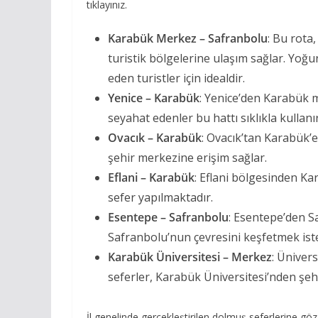
tıklayınız.
Karabük Merkez – Safranbolu
: Bu rota
turistik bölgelerine ulaşım sağlar. Yoğu
eden turistler için idealdir.
Yenice – Karabük
: Yenice’den Karabük m
seyahat edenler bu hattı sıklıkla kullanır
Ovacık – Karabük
: Ovacık’tan Karabük’e
şehir merkezine erişim sağlar.
Eflani – Karabük
: Eflani bölgesinden Ka
sefer yapılmaktadır.
Esentepe – Safranbolu
: Esentepe’den Sa
Safranbolu’nun çevresini keşfetmek ist
Karabük Üniversitesi – Merkez
: Üniver
seferler, Karabük Üniversitesi’nden şeh
İl genelinde gerçekleştirilen dolmuş seferlerine göz 