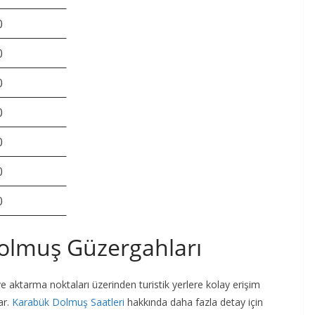
0
0
0
0
0
0
0
olmuş Güzergahları
ve aktarma noktaları üzerinden turistik yerlere kolay erişim
ar.
Karabük Dolmuş Saatleri
hakkında daha fazla detay için