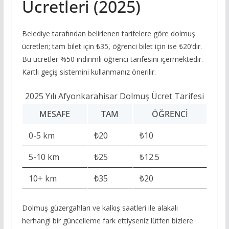
Ücretleri (2025)
Belediye tarafından belirlenen tarifelere göre dolmuş
ücretleri; tam bilet için ₺35, öğrenci bilet için ise ₺20’dir.
Bu ücretler %50 indirimli öğrenci tarifesini içermektedir.
Kartlı geçiş sistemini kullanmanız önerilir.
2025 Yılı Afyonkarahisar Dolmuş Ücret Tarifesi
MESAFE
TAM
ÖĞRENCI
0-5 km
₺20
₺10
5-10 km
₺25
₺12.5
10+ km
₺35
₺20
Dolmuş güzergahları ve kalkış saatleri ile alakalı
herhangi bir güncelleme fark ettiyseniz lütfen bizlere