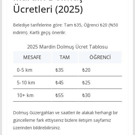
Ücretleri (2025)
Belediye tarifelerine göre: Tam ₺35, Öğrenci ₺20 (%50
indirim). Kartlı geçiş önerilir.
2025 Mardin Dolmuş Ücret Tablosu
MESAFE
TAM
ÖĞRENCI
0-5 km
₺35
₺20
5-10 km
₺45
₺25
10+ km
₺55
₺30
Dolmuş Güzergahları ve saatleri ile alakalı herhangi bir
güncelleme fark ettiyseniz bizlere iletişim sayfamız
üzerinden bildirebilirsiniz.