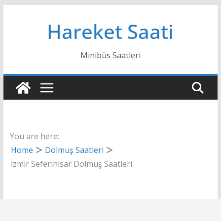
Skip
Hareket Saati
to
content
Minibüs Saatleri
You are here:
Home
Dolmuş Saatleri
İzmir Seferihisar Dolmuş Saatleri