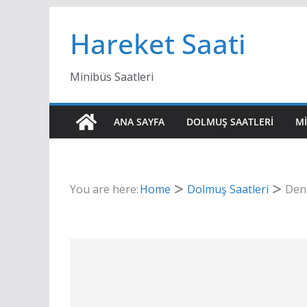
Skip
Hareket Saati
to
content
Minibüs Saatleri
ANA SAYFA
DOLMUŞ SAATLERI
MI
You are here:
Home
Dolmuş Saatleri
Deni