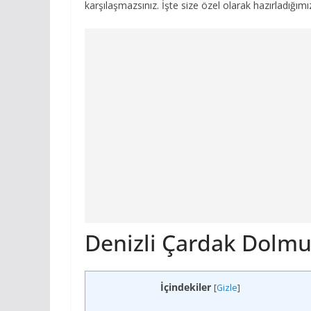
karşılaşmazsınız. İşte size özel olarak hazırladığımı
Denizli Çardak Dolmuş
İçindekiler
[
Gizle
]