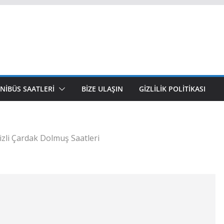
NIBÜS SAATLERI
BIZE ULAŞIN
GIZLILIK POLITIKASI
zli Çardak Dolmuş Saatleri