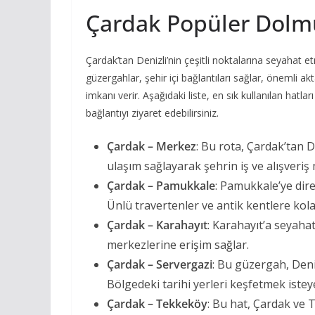
Çardak Popüler Dolm
Çardak’tan Denizli’nin çeşitli noktalarına seyahat 
güzergahlar, şehir içi bağlantıları sağlar, önemli a
imkanı verir. Aşağıdaki liste, en sık kullanılan hatlar
bağlantıyı ziyaret edebilirsiniz.
Çardak – Merkez
: Bu rota, Çardak’tan D
ulaşım sağlayarak şehrin iş ve alışveriş
Çardak – Pamukkale
: Pamukkale’ye direk
Ünlü travertenler ve antik kentlere kolay
Çardak – Karahayıt
: Karahayıt’a seyahat
merkezlerine erişim sağlar.
Çardak – Servergazi
: Bu güzergah, Deniz
Bölgedeki tarihi yerleri keşfetmek istey
Çardak – Tekkeköy
: Bu hat, Çardak ve 