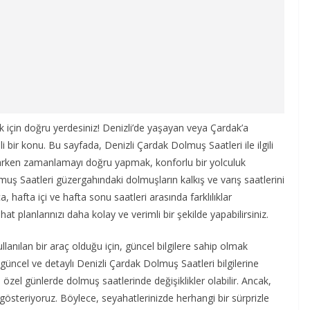
k için doğru yerdesiniz! Denizli’de yaşayan veya Çardak’a
 bir konu. Bu sayfada, Denizli Çardak Dolmuş Saatleri ile ilgili
lanlarken zamanlamayı doğru yapmak, konforlu bir yolculuk
uş Saatleri güzergahındaki dolmuşların kalkış ve varış saatlerini
, hafta içi ve hafta sonu saatleri arasında farklılıklar
at planlarınızı daha kolay ve verimli bir şekilde yapabilirsiniz.
ullanılan bir araç olduğu için, güncel bilgilere sahip olmak
güncel ve detaylı Denizli Çardak Dolmuş Saatleri bilgilerine
 özel günlerde dolmuş saatlerinde değişiklikler olabilir. Ancak,
gösteriyoruz. Böylece, seyahatlerinizde herhangi bir sürprizle