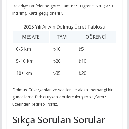
Belediye tarifelerine göre: Tam ₺35, Öğrenci ₺20 (%50
indirim). Kartlı geçiş önerilir.
2025 Yılı Artvin Dolmuş Ücret Tablosu
MESAFE
TAM
ÖĞRENCI
0-5 km
₺10
₺5
5-10 km
₺20
₺10
10+ km
₺35
₺20
Dolmuş Güzergahları ve saatleri ile alakalı herhangi bir
güncelleme fark ettiyseniz bizlere iletişim sayfamız
üzerinden bildirebilirsiniz.
Sıkça Sorulan Sorular