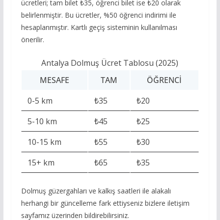
ücretleri; tam bilet ₺35, öğrenci bilet ise ₺20 olarak
belirlenmiştir. Bu ücretler, %50 öğrenci indirimi ile
hesaplanmıştır. Kartlı geçiş sisteminin kullanılması
önerilir.
Antalya Dolmuş Ücret Tablosu (2025)
MESAFE
TAM
ÖĞRENCI
0-5 km
₺35
₺20
5-10 km
₺45
₺25
10-15 km
₺55
₺30
15+ km
₺65
₺35
Dolmuş güzergahları ve kalkış saatleri ile alakalı
herhangi bir güncelleme fark ettiyseniz bizlere iletişim
sayfamız üzerinden bildirebilirsiniz.