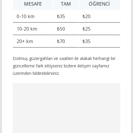
MESAFE
TAM
ÖĞRENCI
0-10 km
₺35
₺20
10-20 km
₺50
₺25
20+ km
₺70
₺35
Dolmuş güzergahları ve saatleri ile alakalı herhangi bir
güncelleme fark ettiyseniz bizlere iletişim sayfamız
üzerinden bildirebilirsiniz.