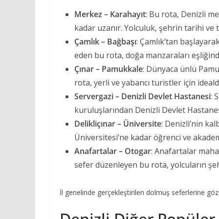
Merkez – Karahayıt
: Bu rota, Denizli m
kadar uzanır. Yolculuk, şehrin tarihi ve 
Çamlık – Bağbaşı
: Çamlık’tan başlayara
eden bu rota, doğa manzaraları eşliğinde
Çınar – Pamukkale
: Dünyaca ünlü Pamu
rota, yerli ve yabancı turistler için ideald
Servergazi – Denizli Devlet Hastanesi
: 
kuruluşlarından Denizli Devlet Hastanes
Delikliçınar – Üniversite
: Denizli’nin ka
Üniversitesi’ne kadar öğrenci ve akadem
Anafartalar – Otogar
: Anafartalar maha
sefer düzenleyen bu rota, yolcuların şehir
İl genelinde gerçekleştirilen dolmuş seferlerine göz 
Denizli Diğer Popüle