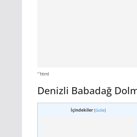
“`html
Denizli Babadağ Dolm
İçindekiler
[
Gizle
]