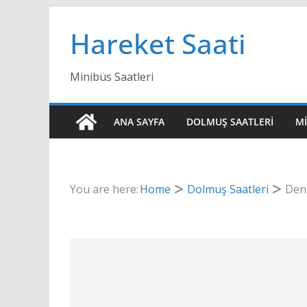
Skip
Hareket Saati
to
content
Minibüs Saatleri
ANA SAYFA
DOLMUŞ SAATLERI
MI
You are here:
Home
Dolmuş Saatleri
Deni