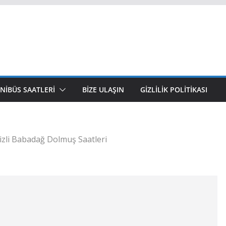
NIBÜS SAATLERI
BIZE ULAŞIN
GIZLILIK POLITIKASI
zli Babadağ Dolmuş Saatleri