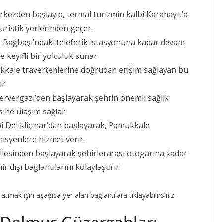
erkezden başlayıp, termal turizmin kalbi Karahayıt’a
turistik yerlerinden geçer.
k Bağbaşı’ndaki teleferik istasyonuna kadar devam
 keyifli bir yolculuk sunar.
kkale travertenlerine doğrudan erişim sağlayan bu
ir.
Servergazi’den başlayarak şehrin önemli sağlık
ine ulaşım sağlar.
lbi Delikliçınar’dan başlayarak, Pamukkale
isyenlere hizmet verir.
llesinden başlayarak şehirlerarası otogarına kadar
 dışı bağlantılarını kolaylaştırır.
atmak için aşağıda yer alan bağlantılara tıklayabilirsiniz.
r Dolmuş Güzergahları